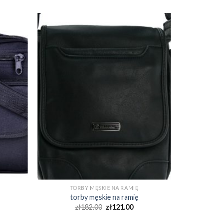
TORBY MĘSKIE NA RAMIĘ
torby męskie na ramię
zł
182.00
zł
121.00