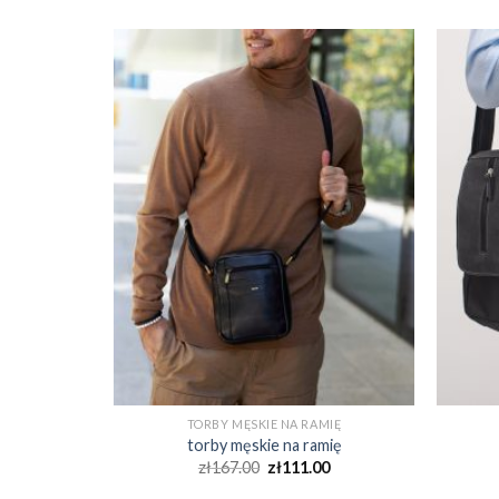
MIĘ
TORBY MĘSKIE NA RAMIĘ
mię
torby męskie na ramię
0
zł
167.00
zł
111.00