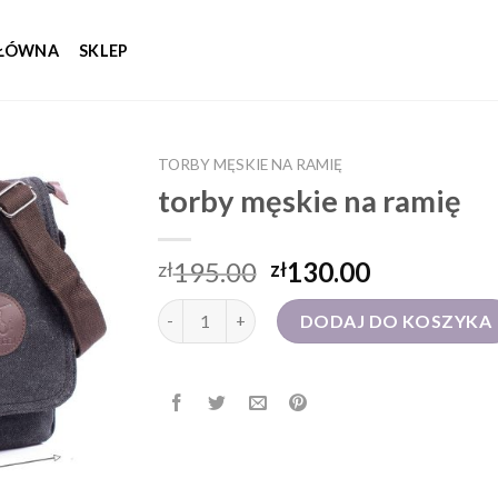
GŁÓWNA
SKLEP
TORBY MĘSKIE NA RAMIĘ
torby męskie na ramię
195.00
130.00
zł
zł
ilość torby męskie na ramię
DODAJ DO KOSZYKA