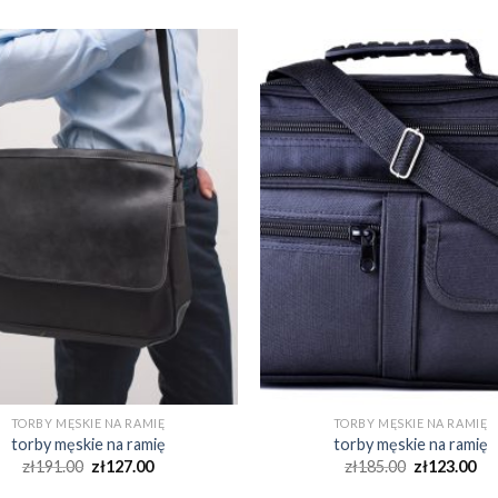
TORBY MĘSKIE NA RAMIĘ
TORBY MĘSKIE NA RAMIĘ
torby męskie na ramię
torby męskie na ramię
zł
191.00
zł
127.00
zł
185.00
zł
123.00