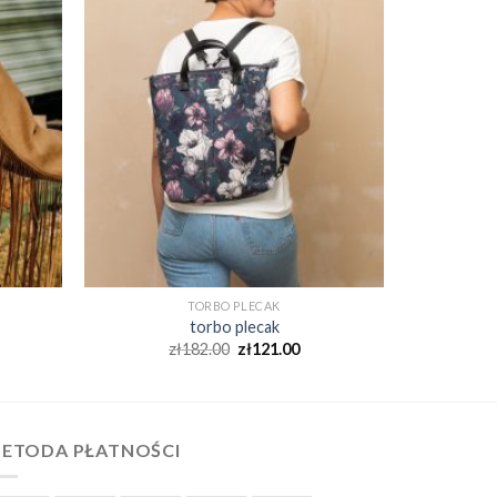
TORBO PLECAK
torbo plecak
zł
182.00
zł
121.00
ETODA PŁATNOŚCI