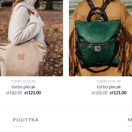
TORBO PLECAK
TORBO PLECAK
torbo plecak
torbo plecak
zł
182.00
zł
121.00
zł
182.00
zł
121.00
POLITYKA
M