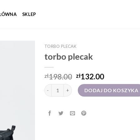
GŁÓWNA
SKLEP
TORBO PLECAK
torbo plecak
198.00
132.00
zł
zł
ilość torbo plecak
DODAJ DO KOSZYKA