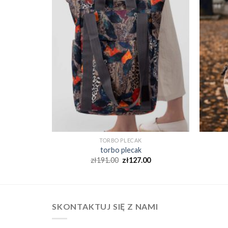
TORBO PLECAK
torbo plecak
0
zł
191.00
zł
127.00
SKONTAKTUJ SIĘ Z NAMI