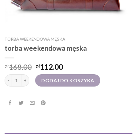
TORBA WEEKENDOWA MĘSKA
torba weekendowa męska
168.00
112.00
zł
zł
ilość torba weekendowa męska
DODAJ DO KOSZYKA