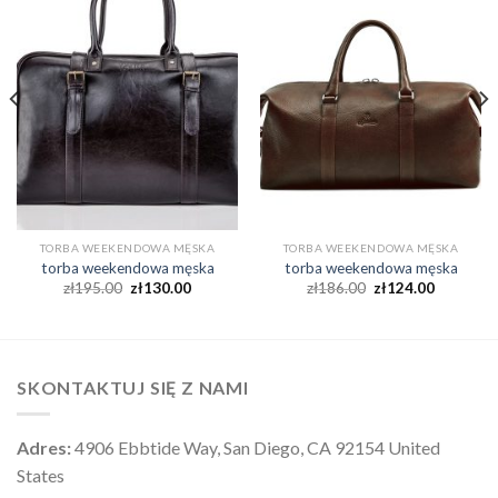
TORBA WEEKENDOWA MĘSKA
TORBA WEEKENDOWA MĘSKA
torba weekendowa męska
torba weekendowa męska
zł
195.00
zł
130.00
zł
186.00
zł
124.00
SKONTAKTUJ SIĘ Z NAMI
Adres:
4906 Ebbtide Way, San Diego, CA 92154 United
States