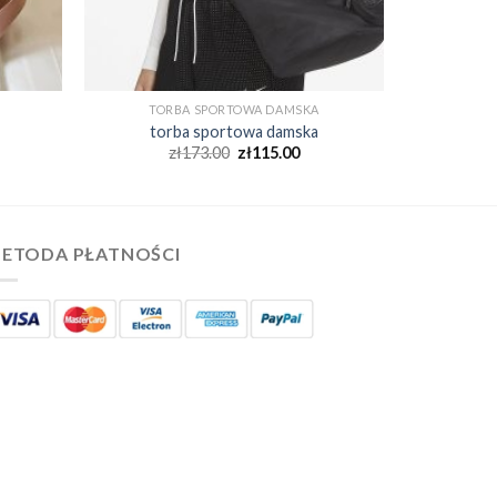
TORBA SPORTOWA DAMSKA
torba sportowa damska
zł
173.00
zł
115.00
ETODA PŁATNOŚCI