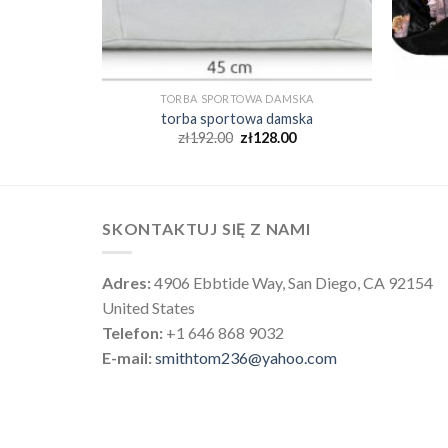
MSKA
TORBA SPORTOWA DAMSKA
mska
torba sportowa damska
0
zł
192.00
zł
128.00
SKONTAKTUJ SIĘ Z NAMI
Adres:
4906 Ebbtide Way, San Diego, CA 92154
United States
Telefon:
+1 646 868 9032
E-mail:
smithtom236@yahoo.com