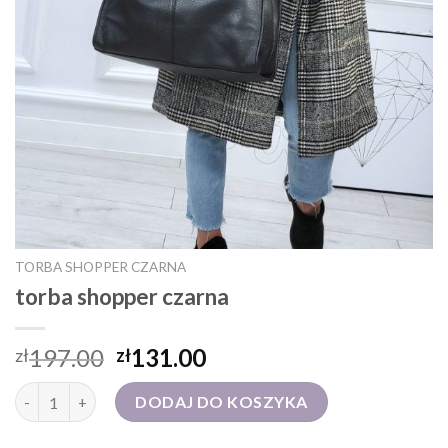
TORBA SHOPPER CZARNA
torba shopper czarna
197.00
131.00
zł
zł
ilość torba shopper czarna
DODAJ DO KOSZYKA