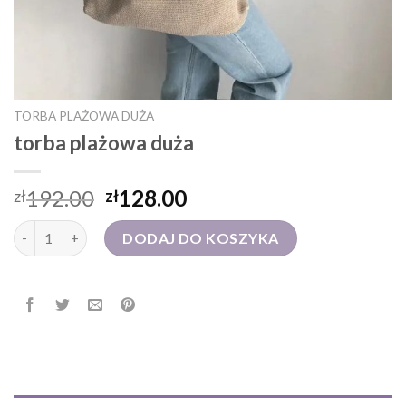
TORBA PLAŻOWA DUŻA
torba plażowa duża
192.00
128.00
zł
zł
ilość torba plażowa duża
DODAJ DO KOSZYKA