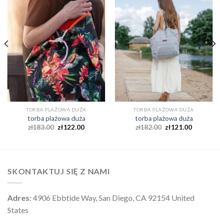
TORBA PLAŻOWA DUŻA
TORBA PLAŻOWA DUŻA
torba plażowa duża
torba plażowa duża
zł
183.00
zł
122.00
zł
182.00
zł
121.00
SKONTAKTUJ SIĘ Z NAMI
Adres:
4906 Ebbtide Way, San Diego, CA 92154 United
States