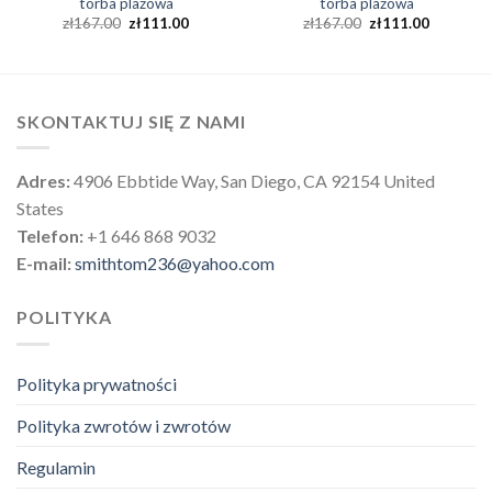
torba plażowa
torba plażowa
zł
167.00
zł
111.00
zł
167.00
zł
111.00
SKONTAKTUJ SIĘ Z NAMI
Adres:
4906 Ebbtide Way, San Diego, CA 92154 United
States
Telefon:
+1 646 868 9032
E-mail:
smithtom236@yahoo.com
POLITYKA
Polityka prywatności
Polityka zwrotów i zwrotów
Regulamin