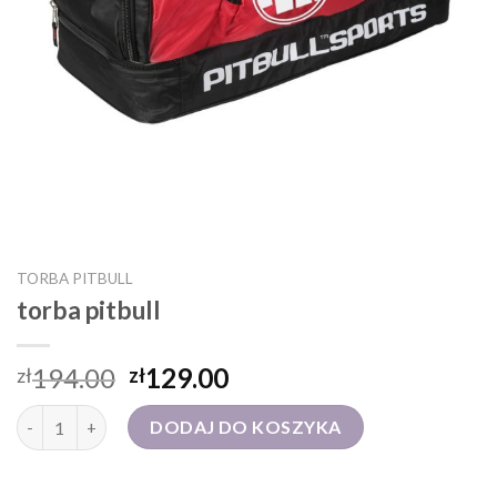
TORBA PITBULL
torba pitbull
194.00
129.00
zł
zł
ilość torba pitbull
DODAJ DO KOSZYKA