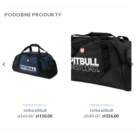
PODOBNE PRODUKTY
TORBA PITBULL
TORBA PITBULL
torba pitbull
torba pitbull
zł
165.00
zł
110.00
zł
189.00
zł
126.00