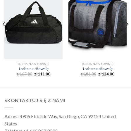
TORBA NA SIŁOWNIĘ
TORBA NA SIŁOWNIĘ
torba na siłownię
torba na siłownię
zł
167.00
zł
111.00
zł
186.00
zł
124.00
SKONTAKTUJ SIĘ Z NAMI
Adres:
4906 Ebbtide Way, San Diego, CA 92154 United
States
Telefon:
+1 646 868 9032