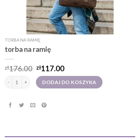
TORBA NA RAMIĘ
torba na ramię
176.00
117.00
zł
zł
ilość torba na ramię
DODAJ DO KOSZYKA