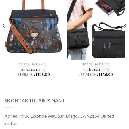
TORBA NA RAMIĘ
TORBA NA RAMIĘ
torba na ramię
torba na ramię
zł
188.00
zł
125.00
zł
174.00
zł
116.00
SKONTAKTUJ SIĘ Z NAMI
Adres:
4906 Ebbtide Way, San Diego, CA 92154 United
States