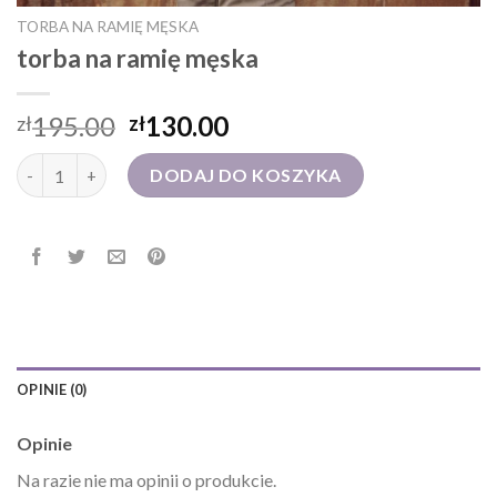
TORBA NA RAMIĘ MĘSKA
torba na ramię męska
195.00
130.00
zł
zł
ilość torba na ramię męska
DODAJ DO KOSZYKA
OPINIE (0)
Opinie
Na razie nie ma opinii o produkcie.