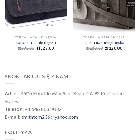
TORBA NA RAMIĘ MĘSKA
TORBA NA RAMIĘ MĘSKA
torba na ramię męska
torba na ramię męska
zł
191.00
zł
127.00
zł
180.00
zł
120.00
SKONTAKTUJ SIĘ Z NAMI
Adres:
4906 Ebbtide Way, San Diego, CA 92154 United
States
Telefon:
+1 646 868 9032
E-mail:
smithtom236@yahoo.com
POLITYKA