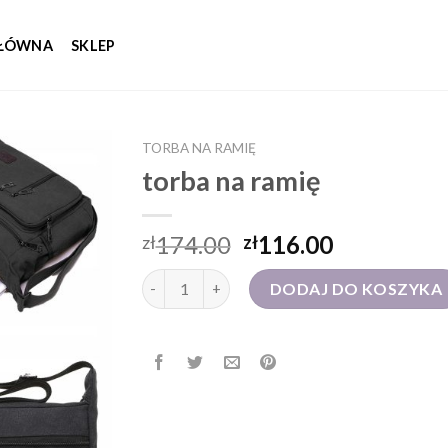
GŁÓWNA
SKLEP
TORBA NA RAMIĘ
torba na ramię
174.00
116.00
zł
zł
ilość torba na ramię
DODAJ DO KOSZYKA