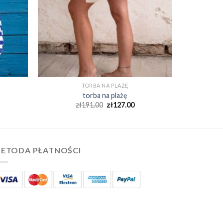
TORBA NA PLAŻĘ
torba na plażę
zł
191.00
zł
127.00
ETODA PŁATNOŚCI