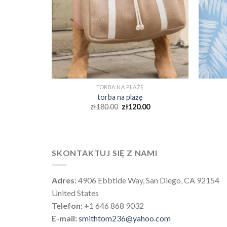
TORBA NA PLAŻĘ
torba na plażę
0
zł
180.00
zł
120.00
SKONTAKTUJ SIĘ Z NAMI
Adres:
4906 Ebbtide Way, San Diego, CA 92154
United States
Telefon:
+1 646 868 9032
E-mail:
smithtom236@yahoo.com