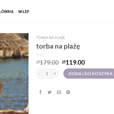
GŁÓWNA
SKLEP
TORBA NA PLAŻĘ
torba na plażę
179.00
119.00
zł
zł
ilość torba na plażę
DODAJ DO KOSZYKA