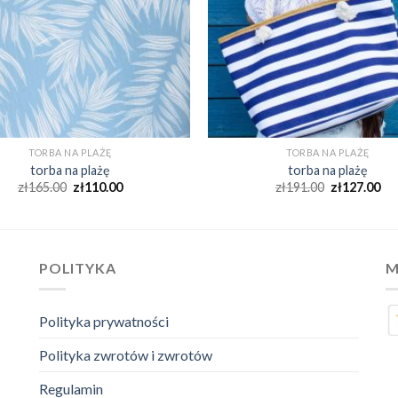
TORBA NA PLAŻĘ
TORBA NA PLAŻĘ
torba na plażę
torba na plażę
zł
165.00
zł
110.00
zł
191.00
zł
127.00
POLITYKA
M
Polityka prywatności
Polityka zwrotów i zwrotów
Regulamin