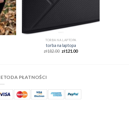
TORBA NA LAPTOPA
torba na laptopa
zł
182.00
zł
121.00
ETODA PŁATNOŚCI