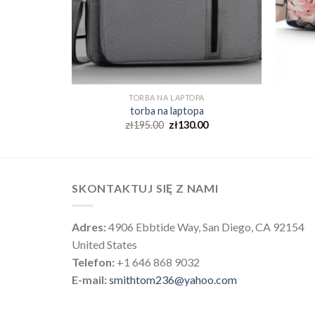
A
TORBA NA LAPTOPA
torba na laptopa
0
zł
195.00
zł
130.00
SKONTAKTUJ SIĘ Z NAMI
Adres:
4906 Ebbtide Way, San Diego, CA 92154
United States
Telefon:
+1 646 868 9032
E-mail:
smithtom236@yahoo.com