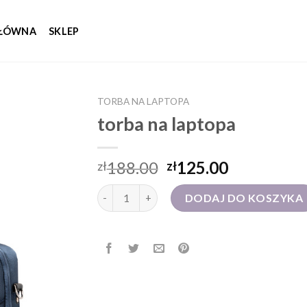
GŁÓWNA
SKLEP
TORBA NA LAPTOPA
torba na laptopa
188.00
125.00
zł
zł
ilość torba na laptopa
DODAJ DO KOSZYKA