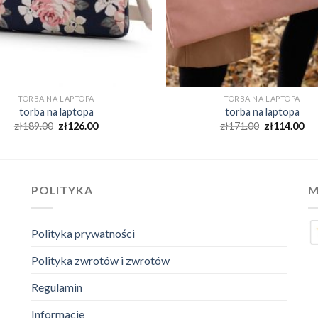
TORBA NA LAPTOPA
TORBA NA LAPTOPA
torba na laptopa
torba na laptopa
zł
189.00
zł
126.00
zł
171.00
zł
114.00
POLITYKA
M
Polityka prywatności
Polityka zwrotów i zwrotów
Regulamin
Informacje