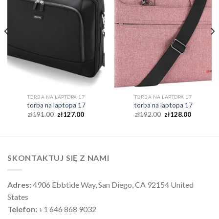
TORBA NA LAPTOPA 17
TORBA NA LAPTOPA 17
torba na laptopa 17
torba na laptopa 17
zł
191.00
zł
127.00
zł
192.00
zł
128.00
SKONTAKTUJ SIĘ Z NAMI
Adres:
4906 Ebbtide Way, San Diego, CA 92154 United
States
Telefon:
+1 646 868 9032