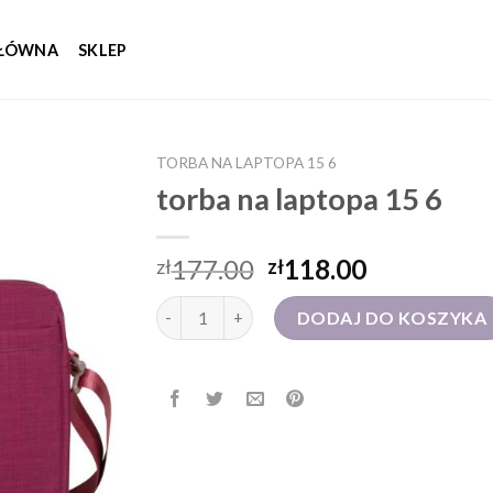
GŁÓWNA
SKLEP
TORBA NA LAPTOPA 15 6
torba na laptopa 15 6
177.00
118.00
zł
zł
ilość torba na laptopa 15 6
DODAJ DO KOSZYKA