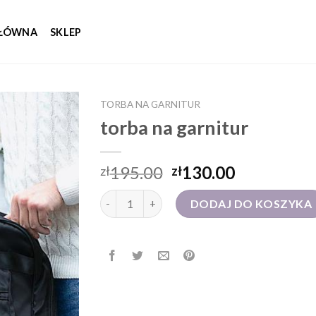
GŁÓWNA
SKLEP
TORBA NA GARNITUR
torba na garnitur
195.00
130.00
zł
zł
ilość torba na garnitur
DODAJ DO KOSZYKA