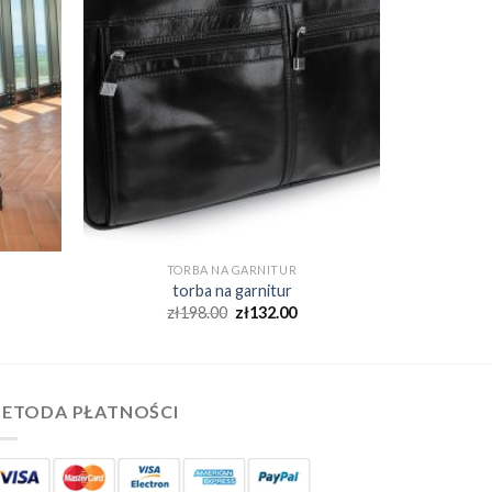
TORBA NA GARNITUR
torba na garnitur
zł
198.00
zł
132.00
ETODA PŁATNOŚCI