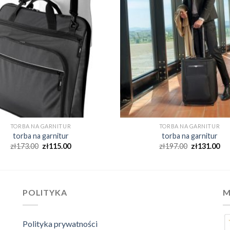
TORBA NA GARNITUR
TORBA NA GARNITUR
torba na garnitur
torba na garnitur
zł
173.00
zł
115.00
zł
197.00
zł
131.00
POLITYKA
M
Polityka prywatności