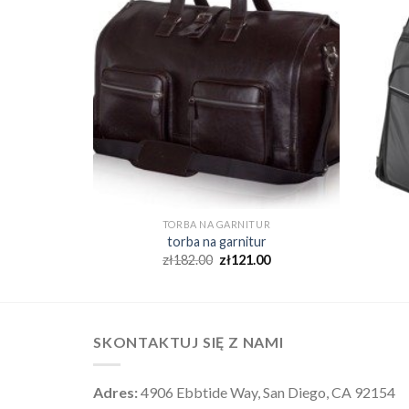
TORBA NA GARNITUR
torba na garnitur
zł
182.00
zł
121.00
SKONTAKTUJ SIĘ Z NAMI
Adres:
4906 Ebbtide Way, San Diego, CA 92154