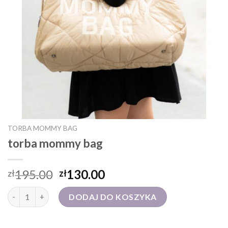
TORBA MOMMY BAG
torba mommy bag
195.00
130.00
zł
zł
ilość torba mommy bag
DODAJ DO KOSZYKA