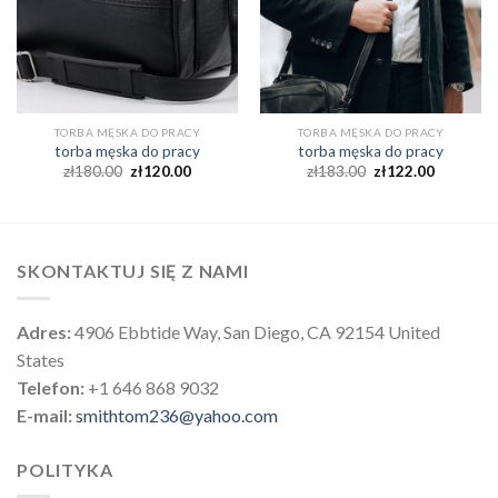
TORBA MĘSKA DO PRACY
TORBA MĘSKA DO PRACY
torba męska do pracy
torba męska do pracy
zł
180.00
zł
120.00
zł
183.00
zł
122.00
SKONTAKTUJ SIĘ Z NAMI
Adres:
4906 Ebbtide Way, San Diego, CA 92154 United
States
Telefon:
+1 646 868 9032
E-mail:
smithtom236@yahoo.com
POLITYKA