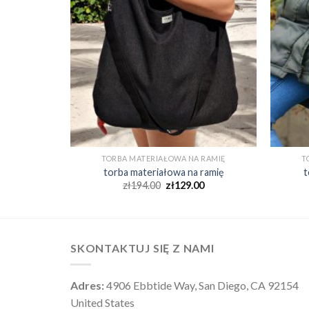
 RAMIĘ
TORBA MATERIAŁOWA NA RAMIĘ
T
 ramię
torba materiałowa na ramię
t
0
zł
194.00
zł
129.00
SKONTAKTUJ SIĘ Z NAMI
Adres:
4906 Ebbtide Way, San Diego, CA 92154
United States