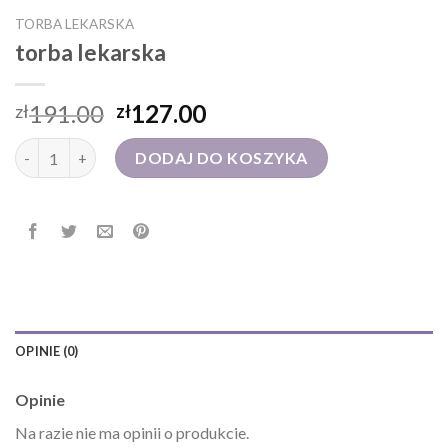
TORBA LEKARSKA
torba lekarska
191.00
127.00
zł
zł
ilość torba lekarska
DODAJ DO KOSZYKA
OPINIE (0)
Opinie
Na razie nie ma opinii o produkcie.