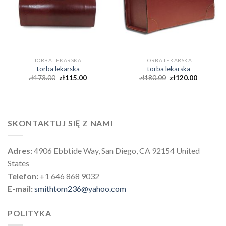
TORBA LEKARSKA
TORBA LEKARSKA
torba lekarska
torba lekarska
zł
173.00
zł
115.00
zł
180.00
zł
120.00
SKONTAKTUJ SIĘ Z NAMI
Adres:
4906 Ebbtide Way, San Diego, CA 92154 United
States
Telefon:
+1 646 868 9032
E-mail:
smithtom236@yahoo.com
POLITYKA