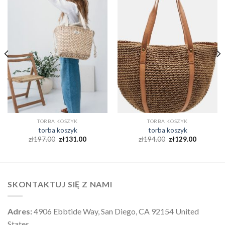
TORBA KOSZYK
TORBA KOSZYK
torba koszyk
torba koszyk
zł
197.00
zł
131.00
zł
194.00
zł
129.00
SKONTAKTUJ SIĘ Z NAMI
Adres:
4906 Ebbtide Way, San Diego, CA 92154 United
States