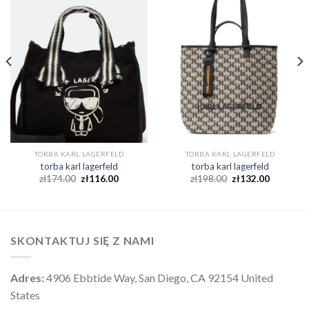
TORBA KARL LAGERFELD
TORBA KARL LAGERFELD
torba karl lagerfeld
torba karl lagerfeld
zł
174.00
zł
116.00
zł
198.00
zł
132.00
SKONTAKTUJ SIĘ Z NAMI
Adres:
4906 Ebbtide Way, San Diego, CA 92154 United
States