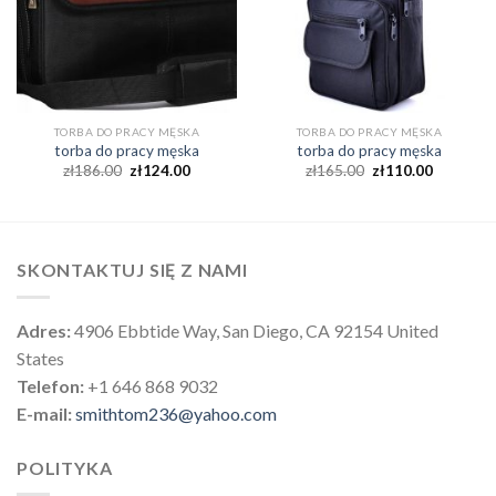
TORBA DO PRACY MĘSKA
TORBA DO PRACY MĘSKA
torba do pracy męska
torba do pracy męska
zł
186.00
zł
124.00
zł
165.00
zł
110.00
SKONTAKTUJ SIĘ Z NAMI
Adres:
4906 Ebbtide Way, San Diego, CA 92154 United
States
Telefon:
+1 646 868 9032
E-mail:
smithtom236@yahoo.com
POLITYKA