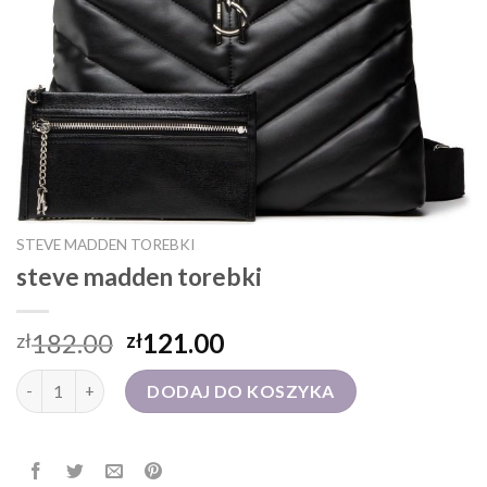
STEVE MADDEN TOREBKI
steve madden torebki
182.00
121.00
zł
zł
ilość steve madden torebki
DODAJ DO KOSZYKA