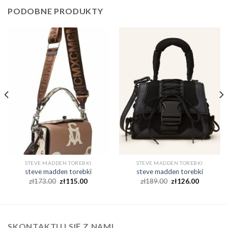
PODOBNE PRODUKTY
STEVE MADDEN TOREBKI
STEVE MADDEN TOREBKI
steve madden torebki
steve madden torebki
zł
173.00
zł
115.00
zł
189.00
zł
126.00
SKONTAKTUJ SIĘ Z NAMI