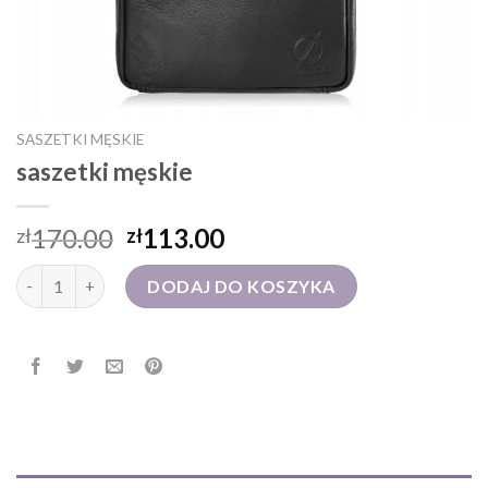
SASZETKI MĘSKIE
saszetki męskie
170.00
113.00
zł
zł
ilość saszetki męskie
DODAJ DO KOSZYKA