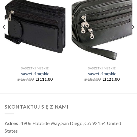
SASZETKI MĘSKIE
SASZETKI MĘSKIE
saszetki męskie
saszetki męskie
zł
167.00
zł
111.00
zł
182.00
zł
121.00
SKONTAKTUJ SIĘ Z NAMI
Adres:
4906 Ebbtide Way, San Diego, CA 92154 United
States