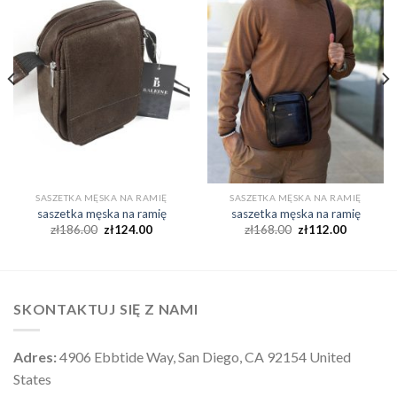
SASZETKA MĘSKA NA RAMIĘ
SASZETKA MĘSKA NA RAMIĘ
saszetka męska na ramię
saszetka męska na ramię
zł
186.00
zł
124.00
zł
168.00
zł
112.00
SKONTAKTUJ SIĘ Z NAMI
Adres:
4906 Ebbtide Way, San Diego, CA 92154 United
States