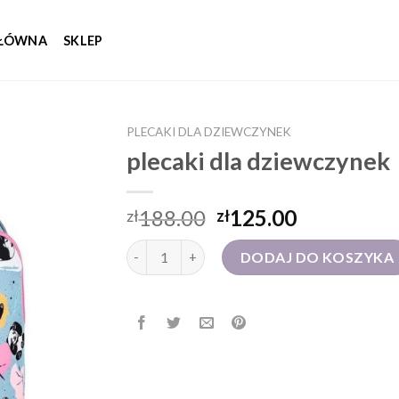
GŁÓWNA
SKLEP
PLECAKI DLA DZIEWCZYNEK
plecaki dla dziewczynek
188.00
125.00
zł
zł
ilość plecaki dla dziewczynek
DODAJ DO KOSZYKA