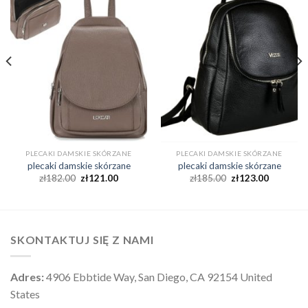
PLECAKI DAMSKIE SKÓRZANE
PLECAKI DAMSKIE SKÓRZANE
plecaki damskie skórzane
plecaki damskie skórzane
zł
182.00
zł
121.00
zł
185.00
zł
123.00
SKONTAKTUJ SIĘ Z NAMI
Adres:
4906 Ebbtide Way, San Diego, CA 92154 United
States