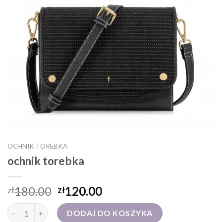
OCHNIK TOREBKA
ochnik torebka
180.00
120.00
zł
zł
ilość ochnik torebka
DODAJ DO KOSZYKA