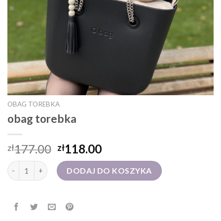
OBAG TOREBKA
obag torebka
177.00
118.00
zł
zł
ilość obag torebka
DODAJ DO KOSZYKA