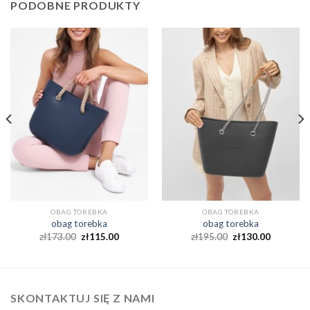
PODOBNE PRODUKTY
OBAG TOREBKA
OBAG TOREBKA
obag torebka
obag torebka
zł
173.00
zł
115.00
zł
195.00
zł
130.00
SKONTAKTUJ SIĘ Z NAMI