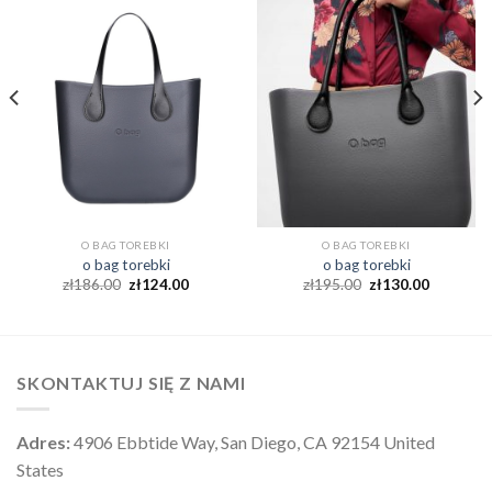
O BAG TOREBKI
O BAG TOREBKI
o bag torebki
o bag torebki
zł
186.00
zł
124.00
zł
195.00
zł
130.00
SKONTAKTUJ SIĘ Z NAMI
Adres:
4906 Ebbtide Way, San Diego, CA 92154 United
States