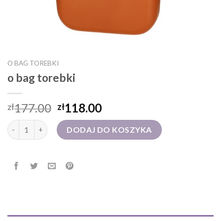
O BAG TOREBKI
o bag torebki
177.00
118.00
zł
zł
ilość o bag torebki
DODAJ DO KOSZYKA