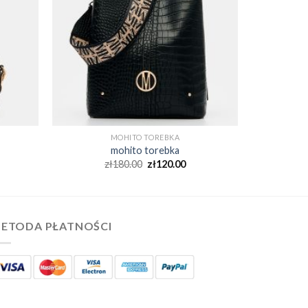
MOHITO TOREBKA
mohito torebka
zł
180.00
zł
120.00
ETODA PŁATNOŚCI