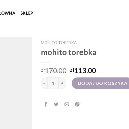
GŁÓWNA
SKLEP
MOHITO TOREBKA
mohito torebka
170.00
113.00
zł
zł
ilość mohito torebka
DODAJ DO KOSZYKA