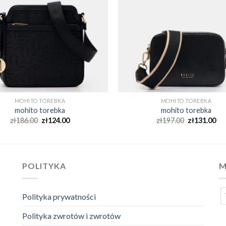
MOHITO TOREBKA
MOHITO TOREBKA
mohito torebka
mohito torebka
zł
186.00
zł
124.00
zł
197.00
zł
131.00
POLITYKA
M
Polityka prywatności
Polityka zwrotów i zwrotów