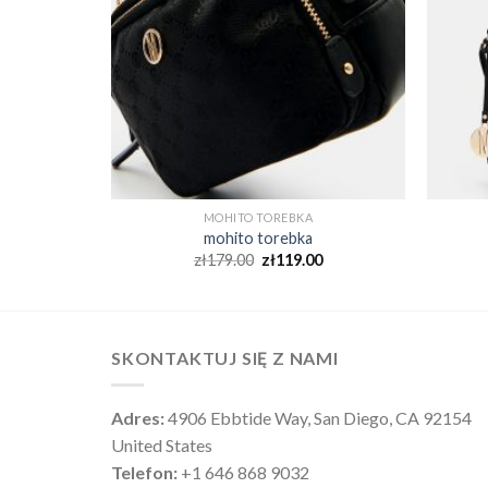
MOHITO TOREBKA
mohito torebka
0
zł
179.00
zł
119.00
SKONTAKTUJ SIĘ Z NAMI
Adres:
4906 Ebbtide Way, San Diego, CA 92154
United States
Telefon:
+1 646 868 9032