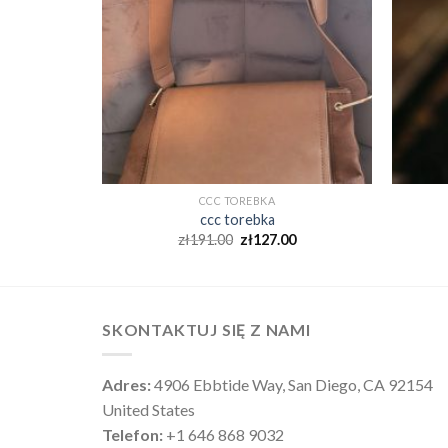
CCC TOREBKA
ccc torebka
0
zł
191.00
zł
127.00
SKONTAKTUJ SIĘ Z NAMI
Adres:
4906 Ebbtide Way, San Diego, CA 92154
United States
Telefon:
+1 646 868 9032