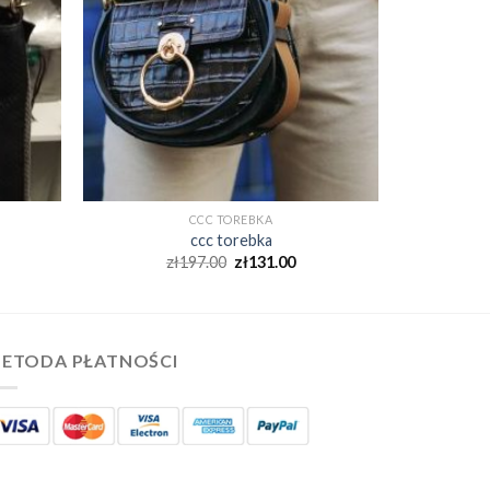
CCC TOREBKA
ccc torebka
zł
197.00
zł
131.00
ETODA PŁATNOŚCI