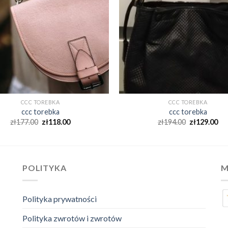
CCC TOREBKA
CCC TOREBKA
ccc torebka
ccc torebka
zł
177.00
zł
118.00
zł
194.00
zł
129.00
POLITYKA
M
Polityka prywatności
Polityka zwrotów i zwrotów