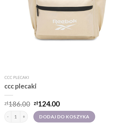
CCC PLECAKI
ccc plecaki
186.00
124.00
zł
zł
ilość ccc plecaki
DODAJ DO KOSZYKA